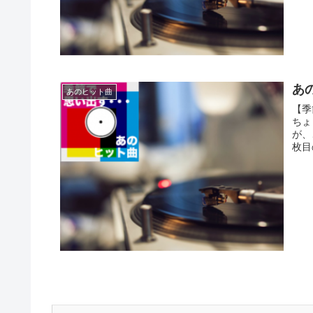
あの
あのヒット曲
【季
ちょ
が、
枚目