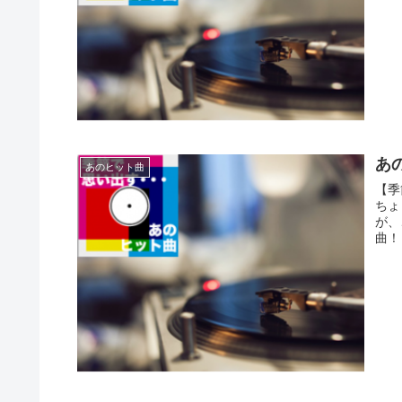
あの
あのヒット曲
【季
ちょ
が、
曲！