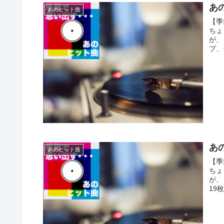
あの
あのヒット曲
【季
ちょ
が、
プ、
あの
あのヒット曲
【季
ちょ
が、
19枚