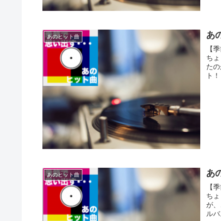
あの
あのヒット曲
【季
ちょ
たの
ト！ 
あの
あのヒット曲
【季
ちょ
が、
ルバム