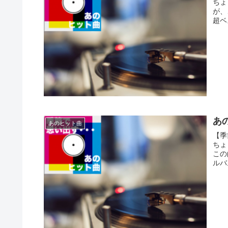
ちょ
が、
超ベ
あの
あのヒット曲
【季
ちょ
この
ルバム