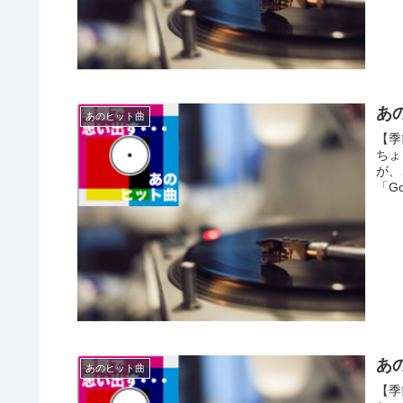
あの
あのヒット曲
【季
ちょ
が、
「Go
あの
あのヒット曲
【季