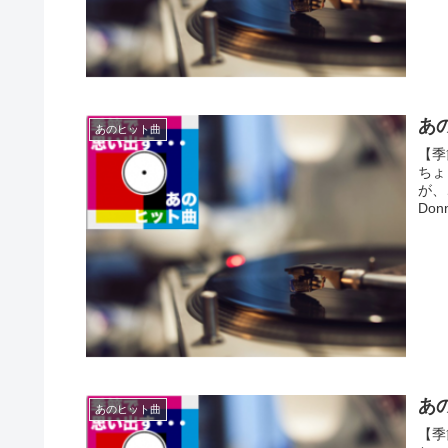
あの
あのヒット曲
【季
ちょ
が、
Don
あの
あのヒット曲
【季