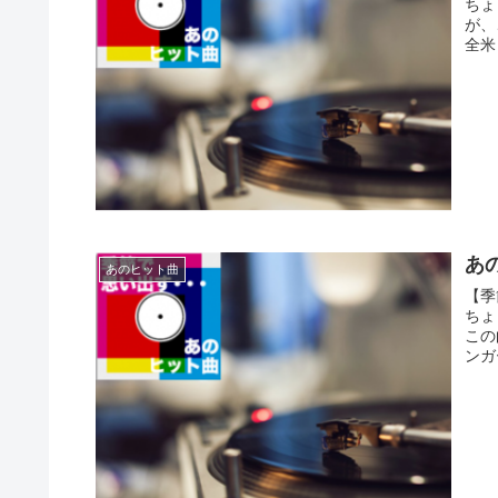
ちょ
が、
全米
あの
あのヒット曲
【季
ちょ
この
ンガ