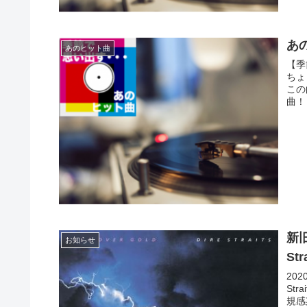
あの
あのヒット曲
【季
ちょ
この
曲！
新旧
お知らせ
Str
202
Str
規感