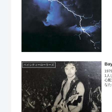
Ba
ベイシティーローラーズ
197
1人
心配
なた