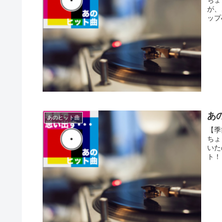
が、
ップ
あの
あのヒット曲
【季
ちょ
いた
ト！ 