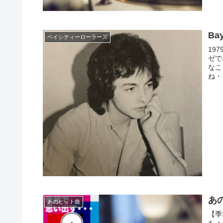
Ba
ベイシティーローラーズ
197
ゼで
なこ
ね・
あの
あのヒット曲
【季
ちょ