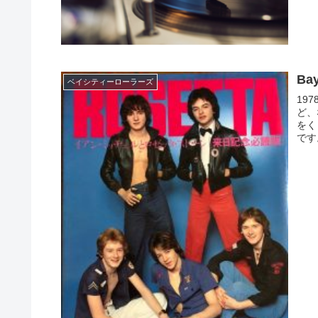
Ba
ベイシティーローラーズ
197
ど、
をく
です