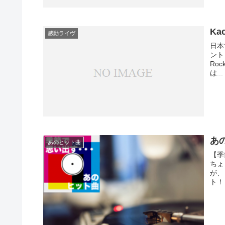
Kac
感動ライヴ
日本
ント
Ro
は...
あの
あのヒット曲
【季
ちょ
が、
ト！ 