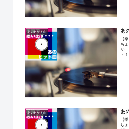
あの
あのヒット曲
【季
ちょ
が、
ト！ 
あの
あのヒット曲
【季
ちょ