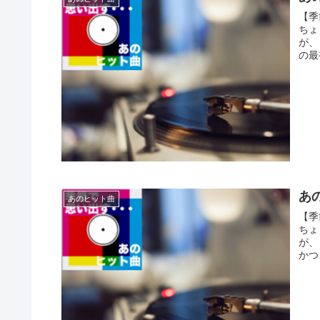
【季
ちょ
が、
の最
あの
あのヒット曲
【季
ちょ
が、
かつ