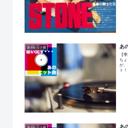
あの
あのヒット曲
【季
ちょ
が、
ト！ 
あの
あのヒット曲