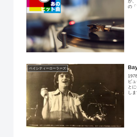
が、
の「
Ba
ベイシティーローラーズ
197
ビュ
とに
します