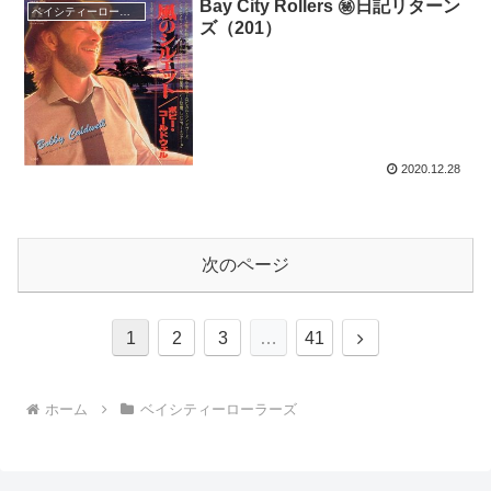
Bay City Rollers ㊙日記リターン
ベイシティーローラーズ
ズ（201）
2020.12.28
次のページ
次
1
2
3
…
41
へ
ホーム
ベイシティーローラーズ